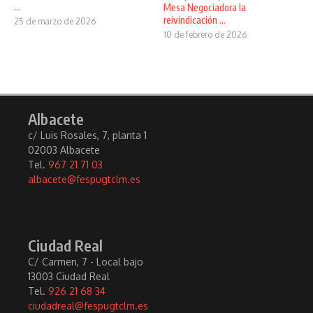
...
Mesa Negociadora la
reivindicación ...
25 de marzo de 2026
10 de febrero de 2026
Albacete
c/ Luis Rosales, 7, planta 1
02003 Albacete
Tel.
967 21 71 03
albacete@fespugtclm.es
Ciudad Real
C/ Carmen, 7 - Local bajo
13003 Ciudad Real
Tel.
926 21 68 34
ciudadreal@fespugtclm.es