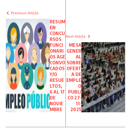
Previous Article
RESUM
EN
CONCU
Next Article
RSOS
FUNCI
MESA
ONARI
GENER
OS AGE
AL
CONVO
SOBRE
CADOS
OFERT
Y/O
A DE
RESUE
EMPLE
LTOS,
O
6 AL 17
PUBLI
DE
CO 27-
NOVIE
11-
MBRE
2025