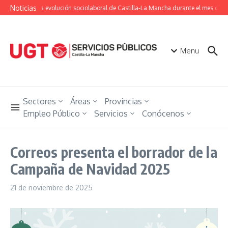
Saltar al contenido
Noticias
Conoce la evolución sociolaboral de Castilla-La Mancha durante el mes de jul
Menu
Sectores
Áreas
Provincias
Empleo Público
Servicios
Conócenos
Correos presenta el borrador de la
Campaña de Navidad 2025
21 de noviembre de 2025