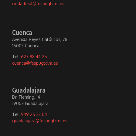
ciudadreal@fespugtclm.es
Cuenca
Avenida Reyes Católicos, 78
16003 Cuenca
Tel.
627 88 44 25
cuenca@fespugtclm.es
Guadalajara
Dr. Fleming, 14
19003 Guadalajara
Tel.
949 25 33 04
guadalajara@fespugtclm.es