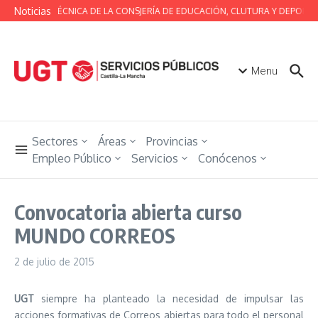
Saltar al contenido
Noticias
MESA TÉCNICA DE LA CONSJERÍA DE EDUCACIÓN, CLUTURA Y DEPORTE
Menu
Sectores
Áreas
Provincias
Empleo Público
Servicios
Conócenos
Convocatoria abierta curso
MUNDO CORREOS
2 de julio de 2015
UGT
siempre ha planteado la necesidad de impulsar las
acciones formativas de Correos abiertas para todo el personal