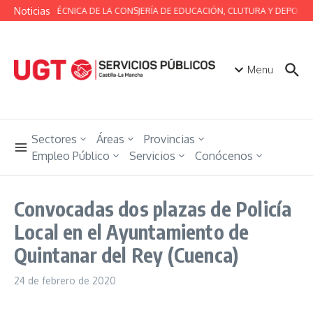
Saltar al contenido
Noticias
MESA TÉCNICA DE LA CONSJERÍA DE EDUCACIÓN, CLUTURA Y DEPORTE
Menu
Sectores
Áreas
Provincias
Empleo Público
Servicios
Conócenos
Convocadas dos plazas de Policía
Local en el Ayuntamiento de
Quintanar del Rey (Cuenca)
24 de febrero de 2020