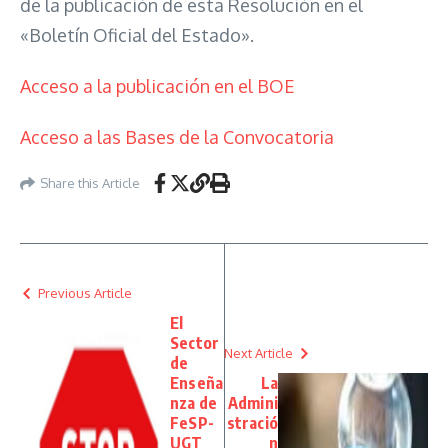
de la publicación de esta Resolución en el
«Boletín Oficial del Estado».
Acceso a la publicación en el BOE
Acceso a las Bases de la Convocatoria
Share this Article
Previous Article
El
Sector
Next Article
de
Enseña
La
nza de
Admini
FeSP-
stració
UGT
n