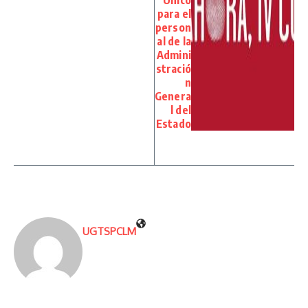
Único
para el
person
al de la
Admini
stració
n
Genera
l del
Estado
UGTSPCLM