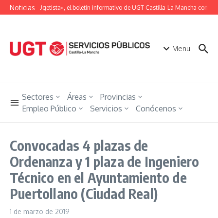
Saltar al contenido
Noticias
«Unión Ugetista», el boletín informativo de UGT Castilla-La Mancha con toda
Menu
Sectores
Áreas
Provincias
Empleo Público
Servicios
Conócenos
Convocadas 4 plazas de
Ordenanza y 1 plaza de Ingeniero
Técnico en el Ayuntamiento de
Puertollano (Ciudad Real)
1 de marzo de 2019