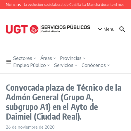
Saltar al contenido
Noticias
Conoce la evolución sociolaboral de Castilla-La Mancha durante el mes de j
Menu
Sectores
Áreas
Provincias
Empleo Público
Servicios
Conócenos
Convocada plaza de Técnico de la
Admón General (Grupo A,
subgrupo A1) en el Ayto de
Daimiel (Ciudad Real).
26 de noviembre de 2020