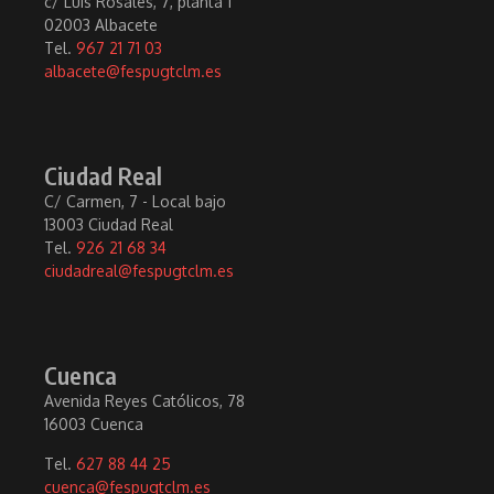
c/ Luis Rosales, 7, planta 1
02003 Albacete
Tel.
967 21 71 03
albacete@fespugtclm.es
Ciudad Real
C/ Carmen, 7 - Local bajo
13003 Ciudad Real
Tel.
926 21 68 34
ciudadreal@fespugtclm.es
Cuenca
Avenida Reyes Católicos, 78
16003 Cuenca
Tel.
627 88 44 25
cuenca@fespugtclm.es