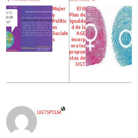
Mujer
El III
y
Plan de
Polític
Igualda
as
d de la
Sociale
AGE
s
incorp
ora las
propue
stas de
UGT
UGTSPCLM