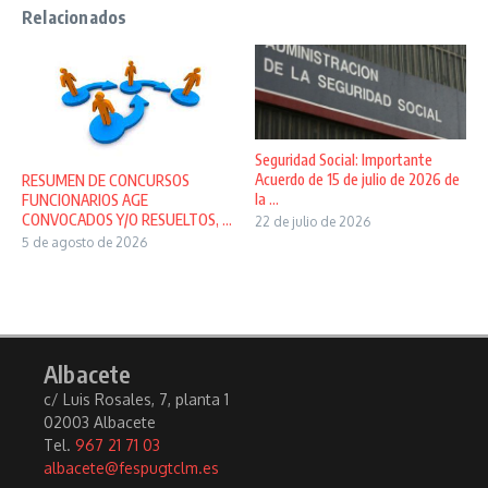
Relacionados
Seguridad Social: Importante
Acuerdo de 15 de julio de 2026 de
RESUMEN DE CONCURSOS
la ...
FUNCIONARIOS AGE
CONVOCADOS Y/O RESUELTOS, ...
22 de julio de 2026
5 de agosto de 2026
Albacete
c/ Luis Rosales, 7, planta 1
02003 Albacete
Tel.
967 21 71 03
albacete@fespugtclm.es