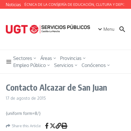
Saltar al contenido
Noticias
MESA TÉCNICA DE LA CONSJERÍA DE EDUCACIÓN, CLUTURA Y DEPORTE
Menu
Sectores
Áreas
Provincias
Empleo Público
Servicios
Conócenos
Contacto Alcazar de San Juan
17 de agosto de 2015
{uniform form=8/}
Share this Article