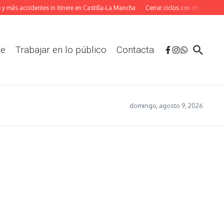
 más accidentes in itinere en Castilla-La Mancha
Cerrar ciclos con dignidad: La
te
Trabajar en lo público
Contacta
domingo, agosto 9, 2026