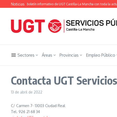
Saltar al contenido
Noticias
ión Ugetista», el boletín informativo de UGT Castilla-La Mancha con toda la actua
Sectores
Áreas
Provincias
Empleo Público
Contacta UGT Servicios
13 de abril de 2022
C/ Carmen 7- 13003 Ciudad Real
Tel. 926 21 68 34