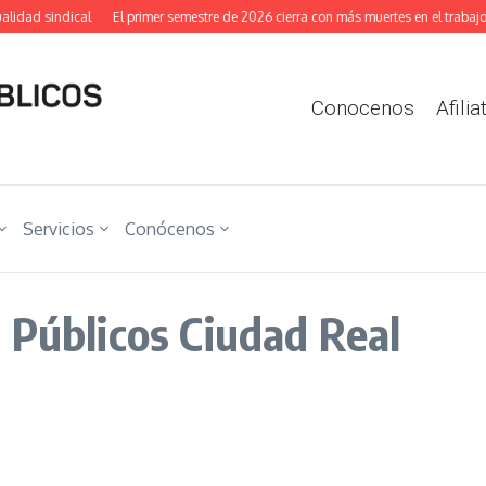
lidad sindical
El primer semestre de 2026 cierra con más muertes en el trabajo y
Conocenos
Afilia
Servicios
Conócenos
 Públicos Ciudad Real