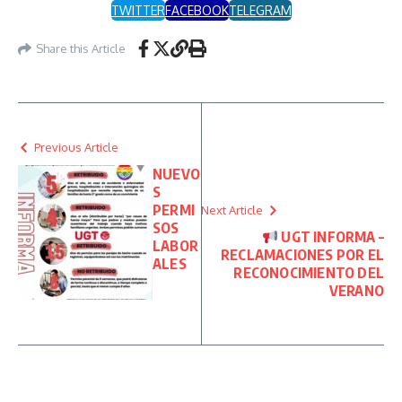
TWITTER
FACEBOOK
TELEGRAM
Share this Article
Previous Article
NUEVO
S
PERMI
Next Article
SOS
UGT INFORMA –
LABOR
RECLAMACIONES POR EL
ALES
RECONOCIMIENTO DEL
VERANO