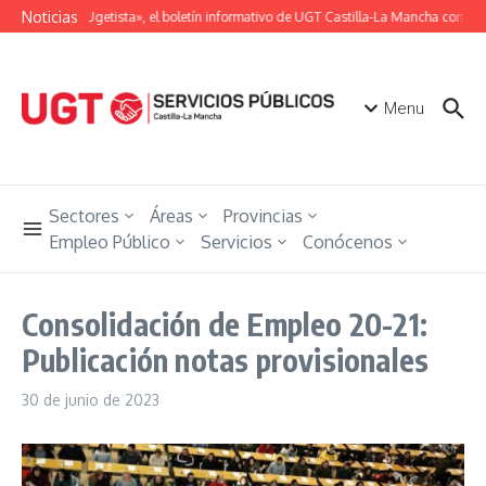
Saltar al contenido
Noticias
«Unión Ugetista», el boletín informativo de UGT Castilla-La Mancha con toda
Menu
Sectores
Áreas
Provincias
Empleo Público
Servicios
Conócenos
Consolidación de Empleo 20-21:
Publicación notas provisionales
30 de junio de 2023