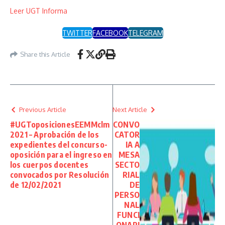
Leer UGT Informa
TWITTER
FACEBOOK
TELEGRAM
Share this Article
Previous Article
Next Article
#UGToposicionesEEMMclm
CONVO
2021 – Aprobación de los
CATOR
expedientes del concurso-
IA A
oposición para el ingreso en
MESA
los cuerpos docentes
SECTO
convocados por Resolución
RIAL
de 12/02/2021
DE
PERSO
NAL
FUNCI