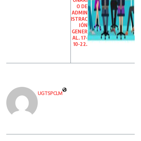
ONARI
O DE
ADMIN
ISTRAC
IÓN
GENER
AL. 17-
10-22.
UGTSPCLM