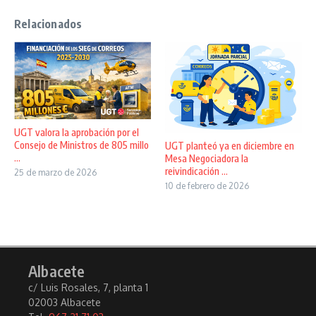
Relacionados
UGT valora la aprobación por el
Consejo de Ministros de 805 millo
UGT planteó ya en diciembre en
...
Mesa Negociadora la
reivindicación ...
25 de marzo de 2026
10 de febrero de 2026
Albacete
c/ Luis Rosales, 7, planta 1
02003 Albacete