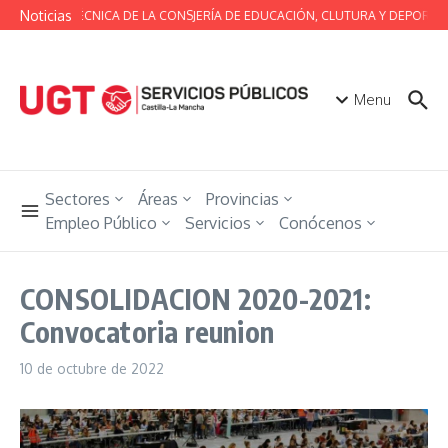
Saltar al contenido
Noticias
MESA TÉCNICA DE LA CONSJERÍA DE EDUCACIÓN, CLUTURA Y DEPORTES
Menu
Sectores
Áreas
Provincias
Empleo Público
Servicios
Conócenos
CONSOLIDACION 2020-2021:
Convocatoria reunion
10 de octubre de 2022