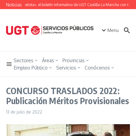
Saltar al contenido
Noticias
«Unión Ugetista», el boletín informativo de UGT Castilla-La Mancha con toda la
Menu
Sectores
Áreas
Provincias
Empleo Público
Servicios
Conócenos
CONCURSO TRASLADOS 2022:
Publicación Méritos Provisionales
13 de julio de 2022