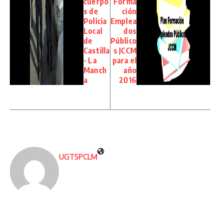
cuerpo
Forma
s de
ción
Policia
Emplea
Local
dos
de
Público
Castilla
s JCCM
- La
para el
Manch
año
a
2016
UGTSPCLM