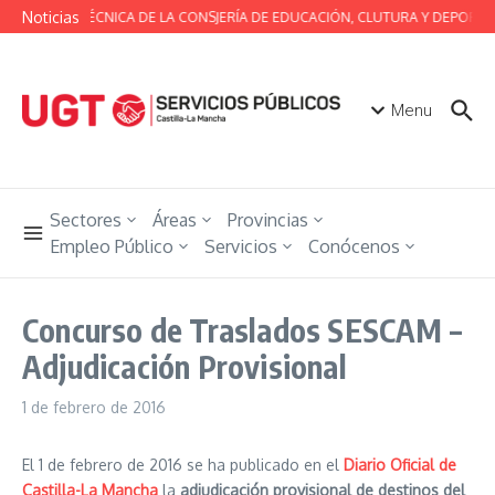
Saltar al contenido
Noticias
MESA TÉCNICA DE LA CONSJERÍA DE EDUCACIÓN, CLUTURA Y DEPORTES
Menu
Sectores
Áreas
Provincias
Empleo Público
Servicios
Conócenos
Concurso de Traslados SESCAM –
Adjudicación Provisional
1 de febrero de 2016
El 1 de febrero de 2016 se ha publicado en el
Diario Oficial de
Castilla-La Mancha
la
adjudicación provisional de destinos del