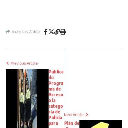
Share this Article
Previous Article
Publica
do
Progra
ma de
Acceso
a la
catego
ría de
Next Article
Policia
para
Plan de