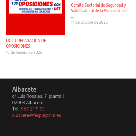
Comité Sectorial de Seguridad y
Salud Laboral de la Administració
...
14 de octubre de 2025
UGT PREPARACIÓN DE
OPOSICIONES
10 de febrero de 2026
Albacete
c/ Luis Rosales, 7, planta 1
02003 Albacete
Tel.
967 21 71 03
albacete@fespugtclm.es