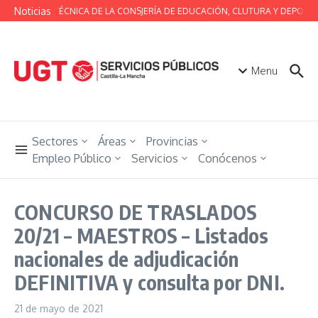
Saltar al contenido
Noticias
MESA TÉCNICA DE LA CONSJERÍA DE EDUCACIÓN, CLUTURA Y DEPORTE
Menu
Sectores
Áreas
Provincias
Empleo Público
Servicios
Conócenos
CONCURSO DE TRASLADOS
20/21 – MAESTROS – Listados
nacionales de adjudicación
DEFINITIVA y consulta por DNI.
21 de mayo de 2021