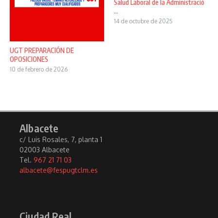
Salud Laboral de la Administració
...
14 de octubre de 2025
UGT PREPARACIÓN DE
OPOSICIONES
10 de febrero de 2026
Albacete
c/ Luis Rosales, 7, planta 1
02003 Albacete
Tel.
967 21 71 03
albacete@fespugtclm.es
Ciudad Real