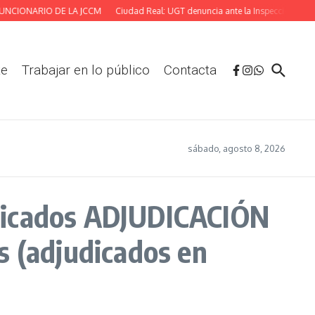
NCIONARIO DE LA JCCM
Ciudad Real: UGT denuncia ante la Inspección las defi
te
Trabajar en lo público
Contacta
sábado, agosto 8, 2026
icados ADJUDICACIÓN
s (adjudicados en