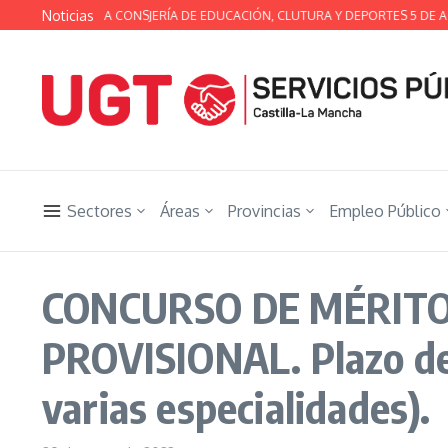
Saltar al contenido
Noticias
A TÉCNICA DE LA CONSJERÍA DE EDUCACIÓN, CLUTURA Y DEPORTES 5 DE AG
Sectores
Áreas
Provincias
Empleo Público
CONCURSO DE MÉRITOS
PROVISIONAL. Plazo de 
varias especialidades).