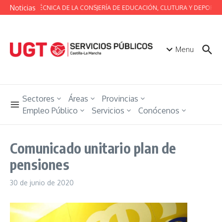
Saltar al contenido
Noticias
MESA TÉCNICA DE LA CONSJERÍA DE EDUCACIÓN, CLUTURA Y DEPORTES
Menu
Sectores
Áreas
Provincias
Empleo Público
Servicios
Conócenos
Comunicado unitario plan de
pensiones
30 de junio de 2020