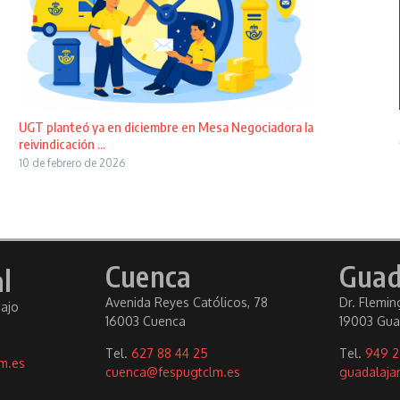
UGT planteó ya en diciembre en Mesa Negociadora la
reivindicación ...
10 de febrero de 2026
Cuenca
Guad
l
Avenida Reyes Católicos, 78
Dr. Fleming
bajo
16003 Cuenca
19003 Gua
Tel.
627 88 44 25
Tel.
949 2
m.es
cuenca@fespugtclm.es
guadalaja