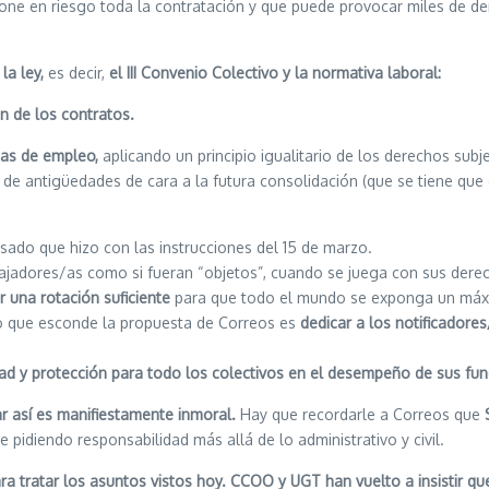
ne en riesgo toda la contratación y que puede provocar miles de de
la ley,
es decir,
el III Convenio Colectivo y la normativa laboral:
n de los contratos.
lsas de empleo,
aplicando un principio igualitario de los derechos subj
 de antigüedades de cara a la futura consolidación (que se tiene qu
sado que hizo con las instrucciones del 15 de marzo.
bajadores/as como si fueran “objetos”, cuando se juega con sus dere
ar una rotación suficiente
para que todo el mundo se exponga un máxi
lo que esconde la propuesta de Correos es
dedicar a los notificadore
ad y protección
para todo los colectivos
en el desempeño de sus fun
r así es manifiestamente inmoral.
Hay que recordarle a Correos que
 pidiendo responsabilidad más allá de lo administrativo y civil.
a tratar los asuntos vistos hoy. CCOO y UGT han vuelto a insistir qu