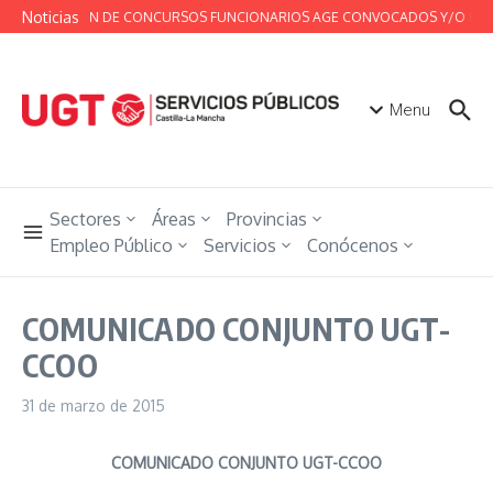
Saltar al contenido
Noticias
RESUMEN DE CONCURSOS FUNCIONARIOS AGE CONVOCADOS Y/O RESUELTO
Menu
Sectores
Áreas
Provincias
Empleo Público
Servicios
Conócenos
COMUNICADO CONJUNTO UGT-
CCOO
31 de marzo de 2015
COMUNICADO CONJUNTO UGT-CCOO