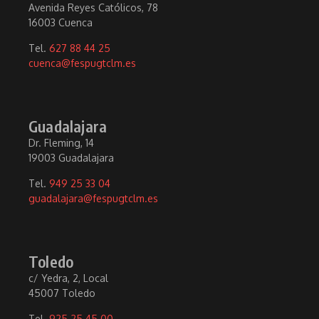
Avenida Reyes Católicos, 78
16003 Cuenca
Tel.
627 88 44 25
cuenca@fespugtclm.es
Guadalajara
Dr. Fleming, 14
19003 Guadalajara
Tel.
949 25 33 04
guadalajara@fespugtclm.es
Toledo
c/ Yedra, 2, Local
45007 Toledo
Tel.
925 25 45 00