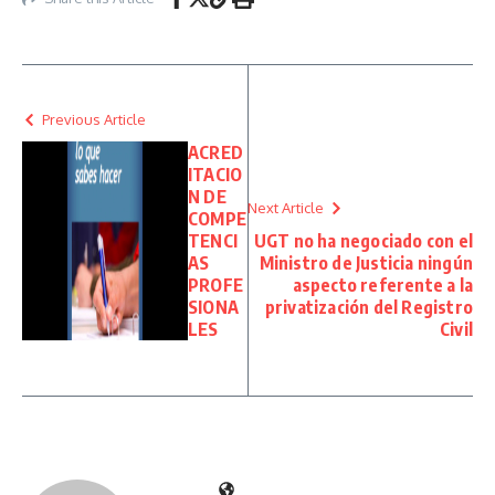
Previous Article
ACRED
ITACIO
N DE
Next Article
COMPE
TENCI
UGT no ha negociado con el
AS
Ministro de Justicia ningún
PROFE
aspecto referente a la
SIONA
privatización del Registro
LES
Civil