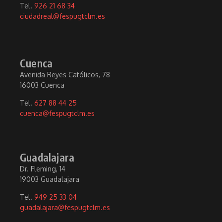
Tel.
926 21 68 34
ciudadreal@fespugtclm.es
Cuenca
Avenida Reyes Católicos, 78
16003 Cuenca
Tel.
627 88 44 25
cuenca@fespugtclm.es
Guadalajara
Dr. Fleming, 14
19003 Guadalajara
Tel.
949 25 33 04
guadalajara@fespugtclm.es