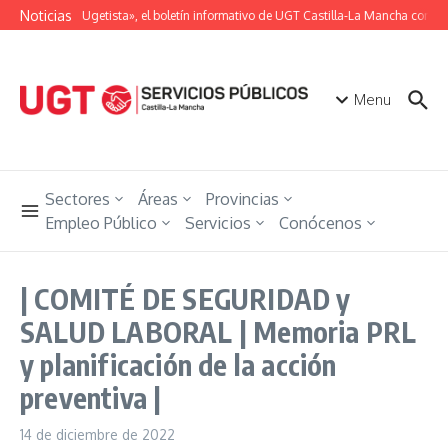
Saltar al contenido
Noticias
«Unión Ugetista», el boletín informativo de UGT Castilla-La Mancha con tod
Menu
Sectores
Áreas
Provincias
Empleo Público
Servicios
Conócenos
| COMITÉ DE SEGURIDAD y
SALUD LABORAL | Memoria PRL
y planificación de la acción
preventiva |
14 de diciembre de 2022