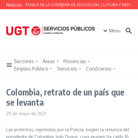
Saltar al contenido
Noticias
MESA TÉCNICA DE LA CONSJERÍA DE EDUCACIÓN, CLUTURA Y DEPORTE
Menu
Sectores
Áreas
Provincias
Empleo Público
Servicios
Conócenos
Colombia, retrato de un país que
se levanta
20 de mayo de 2021
Las protestas, reprimidas por la Policía, exigen la renuncia del
presidente de Colombia, Iván Duque, cuya imagen ha caído 16