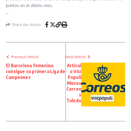
puntos en el último mes.
…
Share this Article
Previous Article
Next Article
El Barcelona femenino
Artícul
consigue su primera Liga de
o Vóz
Campeones
Populi
Museo
Correo
s
Toledo