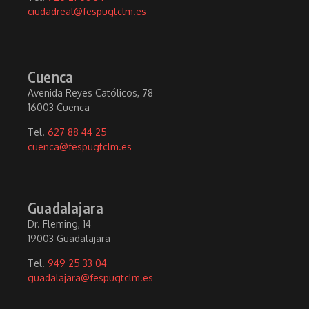
ciudadreal@fespugtclm.es
Cuenca
Avenida Reyes Católicos, 78
16003 Cuenca
Tel.
627 88 44 25
cuenca@fespugtclm.es
Guadalajara
Dr. Fleming, 14
19003 Guadalajara
Tel.
949 25 33 04
guadalajara@fespugtclm.es