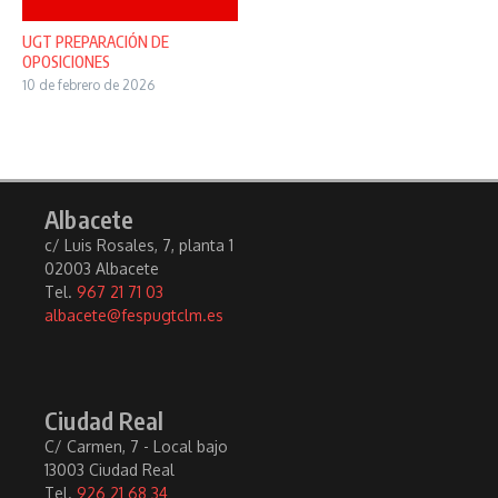
UGT PREPARACIÓN DE
OPOSICIONES
10 de febrero de 2026
Albacete
c/ Luis Rosales, 7, planta 1
02003 Albacete
Tel.
967 21 71 03
albacete@fespugtclm.es
Ciudad Real
C/ Carmen, 7 - Local bajo
13003 Ciudad Real
Tel.
926 21 68 34