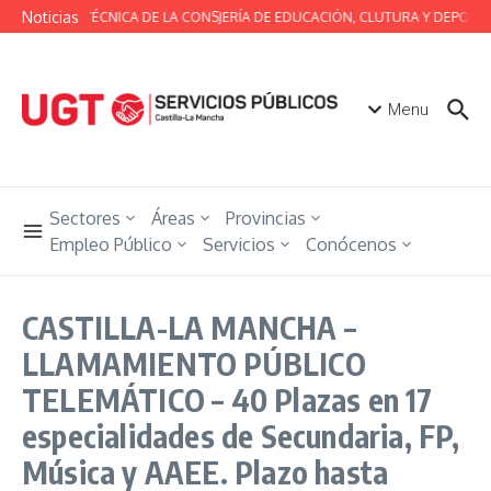
Saltar al contenido
Noticias
MESA TÉCNICA DE LA CONSJERÍA DE EDUCACIÓN, CLUTURA Y DEPORTE
Menu
Sectores
Áreas
Provincias
Empleo Público
Servicios
Conócenos
CASTILLA-LA MANCHA –
LLAMAMIENTO PÚBLICO
TELEMÁTICO – 40 Plazas en 17
especialidades de Secundaria, FP,
Música y AAEE. Plazo hasta