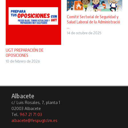
Comité Sectorial de Seguridad y
Salud Laboral de la Administració
...
14 de octubre de 2025
UGT PREPARACIÓN DE
OPOSICIONES
10 de febrero de 2026
Albacete
c/ Luis Rosales, 7, planta 1
02003 Albacete
Tel.
967 21 71 03
albacete@fespugtclm.es