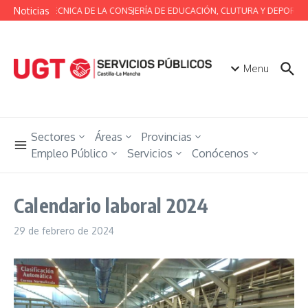
Saltar al contenido
Noticias
MESA TÉCNICA DE LA CONSJERÍA DE EDUCACIÓN, CLUTURA Y DEPORTES
Menu
Sectores
Áreas
Provincias
Empleo Público
Servicios
Conócenos
Calendario laboral 2024
29 de febrero de 2024