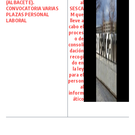
(ALBACETE).
al
CONVOCATORIA VARIAS
SESCA
PLAZAS PERSONAL
M que
LABORAL
lleve a
cabo el
proces
o de
consoli
dación
recogi
do en
la ley
para el
person
al
inform
ático