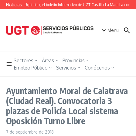
Saltar al contenido
Noticias
«Unión Ugetista», el boletín informativo de UGT Castilla-La Mancha con tod
Menu
Sectores
Áreas
Provincias
Empleo Público
Servicios
Conócenos
Ayuntamiento Moral de Calatrava
(Ciudad Real). Convocatoria 3
plazas de Policía Local sistema
Oposición Turno Libre
7 de septiembre de 2018