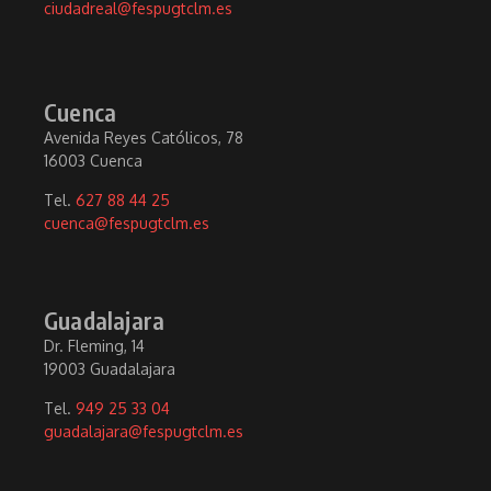
ciudadreal@fespugtclm.es
Cuenca
Avenida Reyes Católicos, 78
16003 Cuenca
Tel.
627 88 44 25
cuenca@fespugtclm.es
Guadalajara
Dr. Fleming, 14
19003 Guadalajara
Tel.
949 25 33 04
guadalajara@fespugtclm.es