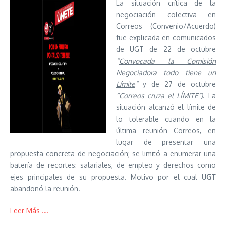
La situación crítica de la
negociación colectiva en
Correos (Convenio/Acuerdo)
fue explicada en comunicados
de UGT de 22 de octubre
“
Convocada la Comisión
Negociadora todo tiene un
Límite
”
y de 27 de octubre
“
Correos cruza el LÍMITE
”)
. La
situación alcanzó el límite de
lo tolerable cuando en la
última reunión Correos, en
lugar de presentar una
propuesta concreta de negociación; se limitó a enumerar una
batería de recortes: salariales, de empleo y derechos como
ejes principales de su propuesta. Motivo por el cual
UGT
abandonó la reunión.
Leer Más ….