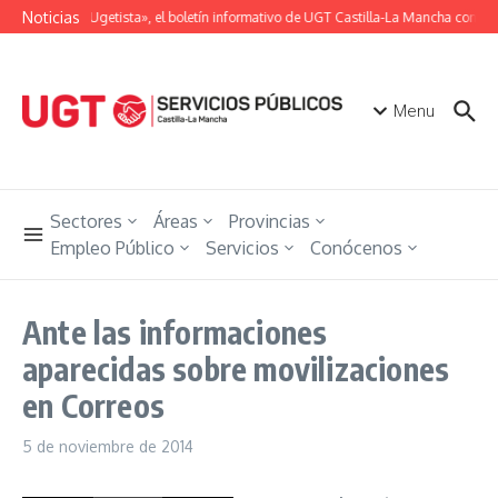
Saltar al contenido
Noticias
«Unión Ugetista», el boletín informativo de UGT Castilla-La Mancha con tod
Menu
Sectores
Áreas
Provincias
Empleo Público
Servicios
Conócenos
Ante las informaciones
aparecidas sobre movilizaciones
en Correos
5 de noviembre de 2014