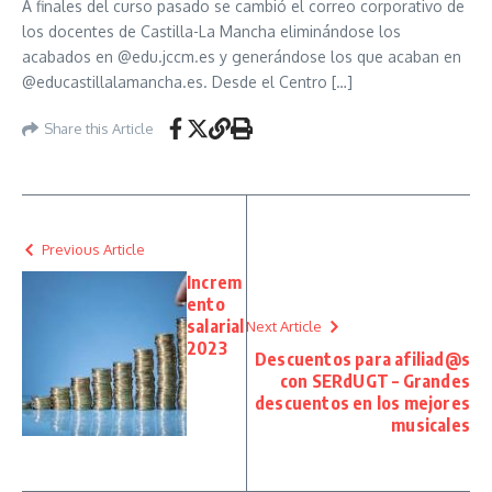
A finales del curso pasado se cambió el correo corporativo de
los docentes de Castilla-La Mancha eliminándose los
acabados en @edu.jccm.es y generándose los que acaban en
@educastillalamancha.es. Desde el Centro […]
Share this Article
Previous Article
Increm
ento
salarial
Next Article
2023
Descuentos para afiliad@s
con SERdUGT – Grandes
descuentos en los mejores
musicales