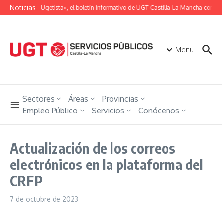
Saltar al contenido
Noticias
«Unión Ugetista», el boletín informativo de UGT Castilla-La Mancha con tod
Menu
Sectores
Áreas
Provincias
Empleo Público
Servicios
Conócenos
Actualización de los correos
electrónicos en la plataforma del
CRFP
7 de octubre de 2023