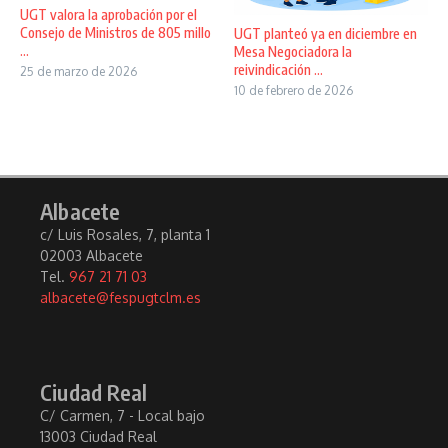
UGT valora la aprobación por el
Consejo de Ministros de 805 millo
UGT planteó ya en diciembre en
...
Mesa Negociadora la
reivindicación ...
25 de marzo de 2026
10 de febrero de 2026
Albacete
c/ Luis Rosales, 7, planta 1
02003 Albacete
Tel.
967 21 71 03
albacete@fespugtclm.es
Ciudad Real
C/ Carmen, 7 - Local bajo
13003 Ciudad Real