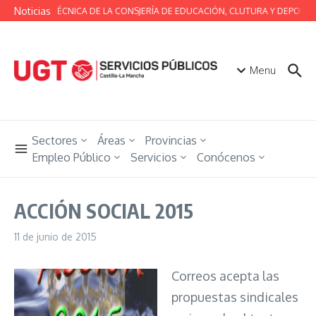
Saltar al contenido
Noticias
MESA TÉCNICA DE LA CONSJERÍA DE EDUCACIÓN, CLUTURA Y DEPORTE
Menu
Sectores
Áreas
Provincias
Empleo Público
Servicios
Conócenos
ACCIÓN SOCIAL 2015
11 de junio de 2015
Correos acepta las
propuestas sindicales