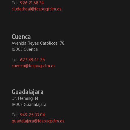
Tel.
926 21 68 34
ciudadreal@fespugtclm.es
Cuenca
Avenida Reyes Católicos, 78
16003 Cuenca
Tel.
627 88 44 25
cuenca@fespugtclm.es
Guadalajara
Dr. Fleming, 14
19003 Guadalajara
Tel.
949 25 33 04
guadalajara@fespugtclm.es