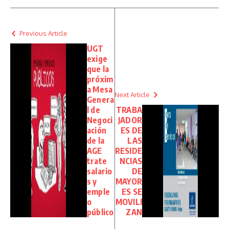
Previous Article
UGT
exige
que la
próxim
a Mesa
Next Article
Genera
l de
TRABA
Negoci
JADOR
ación
ES DE
de la
LAS
AGE
RESIDE
trate
NCIAS
salario
DE
s y
MAYOR
emple
ES SE
o
MOVILI
público
ZAN