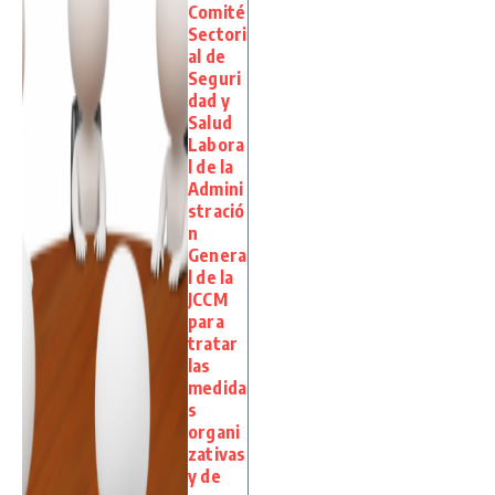
Comité
Sectori
al de
Seguri
dad y
Salud
Labora
l de la
Admini
stració
n
Genera
l de la
JCCM
para
tratar
las
medida
s
organi
zativas
y de