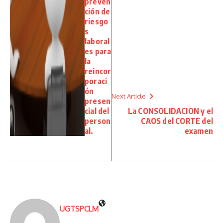
preven
ción de
riesgo
s
laboral
es para
la
reincor
poraci
ón
Next Article
presen
cial del
La CONSOLIDACION y el
person
CAOS del CORTE del
al.
examen
UGTSPCLM