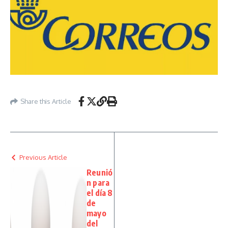
Share this Article
Previous Article
Reunió
n para
el día 8
de
mayo
del