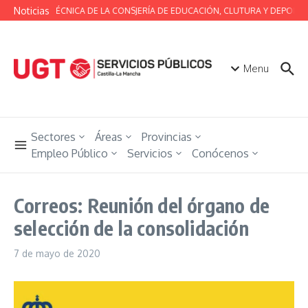
Saltar al contenido
Noticias
MESA TÉCNICA DE LA CONSJERÍA DE EDUCACIÓN, CLUTURA Y DEPORTE
Menu
Sectores
Áreas
Provincias
Empleo Público
Servicios
Conócenos
Correos: Reunión del órgano de
selección de la consolidación
7 de mayo de 2020