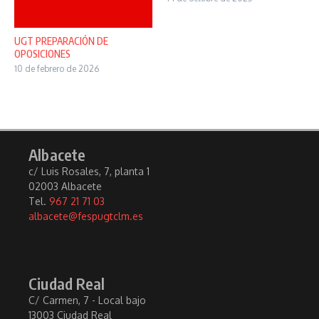
UGT PREPARACIÓN DE
OPOSICIONES
10 de febrero de 2026
Albacete
c/ Luis Rosales, 7, planta 1
02003 Albacete
Tel.
967 21 71 03
albacete@fespugtclm.es
Ciudad Real
C/ Carmen, 7 - Local bajo
13003 Ciudad Real