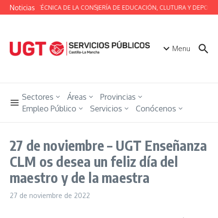
Saltar al contenido
Noticias
MESA TÉCNICA DE LA CONSJERÍA DE EDUCACIÓN, CLUTURA Y DEPORTE
Menu
Sectores
Áreas
Provincias
Empleo Público
Servicios
Conócenos
27 de noviembre – UGT Enseñanza
CLM os desea un feliz día del
maestro y de la maestra
27 de noviembre de 2022