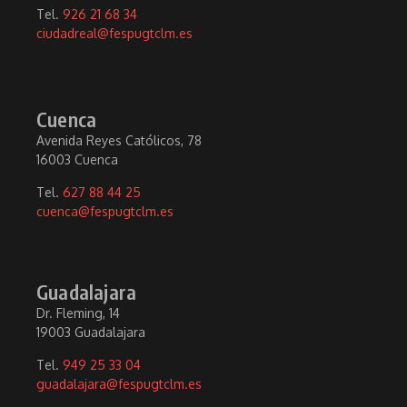
Tel.
926 21 68 34
ciudadreal@fespugtclm.es
Cuenca
Avenida Reyes Católicos, 78
16003 Cuenca
Tel.
627 88 44 25
cuenca@fespugtclm.es
Guadalajara
Dr. Fleming, 14
19003 Guadalajara
Tel.
949 25 33 04
guadalajara@fespugtclm.es