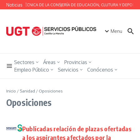
Saltar al contenido
Noticias
MESA TÉCNICA DE LA CONSJERÍA DE EDUCACIÓN, CLUTURA Y DEPORTES
Menu
Sectores
Áreas
Provincias
Empleo Público
Servicios
Conócenos
Inicio
/
Sanidad
/
Oposiciones
Oposiciones
Publicadas relación de plazas ofertadas
a los aspirantes afectados por la