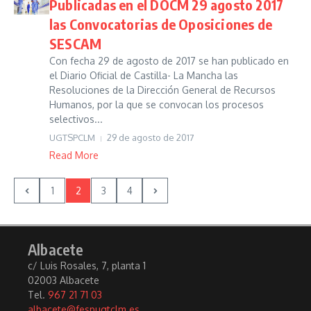
Publicadas en el DOCM 29 agosto 2017
las Convocatorias de Oposiciones de
SESCAM
Con fecha 29 de agosto de 2017 se han publicado en
el Diario Oficial de Castilla- La Mancha las
Resoluciones de la Dirección General de Recursos
Humanos, por la que se convocan los procesos
selectivos...
UGTSPCLM
29 de agosto de 2017
Read More
1
2
3
4
Albacete
c/ Luis Rosales, 7, planta 1
02003 Albacete
Tel.
967 21 71 03
albacete@fespugtclm.es